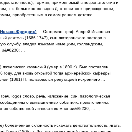
 недостаточность), термин, применяемый в невропатологии и
тям, т. к. большинство видов Д. относится к прирожденным,
рмам, приобретенным в самом раннем детстве …
-Иоганн-Фридрих)
— Остерман, граф Андрей Иванович
ный деятель (1686 1747), сын лютеранского пастора в
скую службу, владея языками немецким, голландским,
м и&#8230; …
лжеепископ казанский (умер в 1890 г.). Был поставлен
6 году, для вновь открытой тогда архиерейской кафедры
тония (1881) П. пользовался репутацией искреннего …
греч. logos слово, речь, изложение; син. патологическая
 к сообщениям о вымышленных событиях, приключениях,
шения собственной личности во мнении&#8230; …
ие) болезненная склонность искажать действительность, лгать,
р Dupre (1905 г.). Для маленьких детей такая тенденция