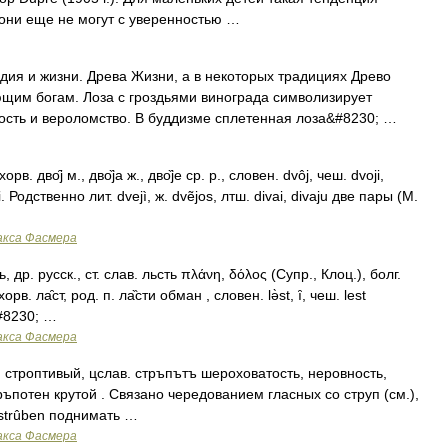
. они еще не могут с уверенностью …
я и жизни. Древа Жизни, а в некоторых традициях Древо
щим богам. Лоза с гроздьями винограда символизирует
вость и вероломство. В буддизме сплетенная лоза&#8230; …
. дво̑j м., дво̏jа ж., дво̏jе ср. р., словен. dvôj, чеш. dvoji,
. Родственно лит. dvejì, ж. dvẽjos, лтш. divai, divaju две пары (М.
акса Фасмера
, др. русск., ст. слав. льсть πλάνη, δόλος (Супр., Клоц.), болг.
. ла̑ст, род. п. ла̏сти обман , словен. lǝ̀st, ȋ, чеш. lest
&#8230; …
акса Фасмера
, строптивый, цслав. стръпътъ шероховатость, неровность,
тръпотен крутой . Связано чередованием гласных со струп (см.),
, strûben поднимать …
акса Фасмера