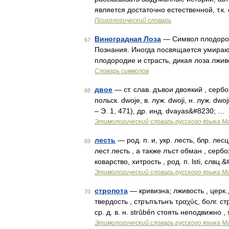
является достаточно естественной, т.к
Психологический словарь
Виноградная Лоза
— Символ плодороди
67
Познания. Иногда посвящается умираю
плодородие и страсть, дикая лоза лжи
Словарь символов
двое
— ст. слав. дъвои двоякий , сербохорв
68
польск. dwoje, в. луж. dwoji, н. луж. dwoji
– Э. 1, 471), др. инд. dvayas&#8230; …
Этимологический словарь русского языка М
лесть
— род. п. и, укр. лесть, блр. лесць
69
лест лесть , а также лъст обман , сербохорв
коварство, хитрость , род. п. lsti, слвц.
Этимологический словарь русского языка М
стропота
— кривизна; лживость , церк.
70
твердость , стръпътьнъ τραχύς, болг. с
ср. д. в. н. strûbên стоять неподвижно 
Этимологический словарь русского языка М