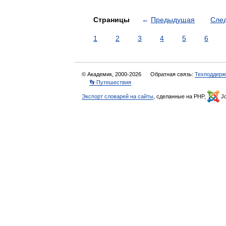
Страницы
←
Предыдущая
Сле
1
2
3
4
5
6
© Академик, 2000-2026
Обратная связь:
Техподдерж
👣 Путешествия
Экспорт словарей на сайты
, сделанные на PHP,
Jo