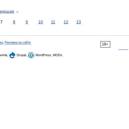
дующая
→
7
8
9
10
11
12
13
ка
,
Реклама на сайте
18+
omla,
Drupal,
WordPress, MODx.