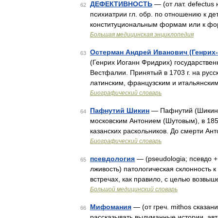
ДЕФЕКТИВНОСТЬ
— (от лат. defectus
62
психиатрии гл. обр. по отношению к де
конституциональным формам или к фо
Большая медицинская энциклопедия
Остерман Андрей Иванович (Генрих
63
(Генрих Иоганн Фридрих) государствен
Вестфалии. Принятый в 1703 г. на рус
латинским, французским и итальянски
Биографический словарь
Пафнутий Шикин
— Пафнутий (Шикин) 
64
московским Антонием (Шутовым), в 185
казанских раскольников. До смерти Ан
Биографический словарь
псевдология
— (pseudologia; псевдо + 
65
лживость) патологическая склонность
встречах, как правило, с целью возвы
Большой медицинский словарь
Мифомания
— (от греч. mithos сказан
66
рассказывать выдуманные истории, авто